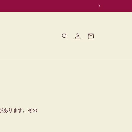
ロ
カ
グ
ー
イ
ト
ン
があります。その