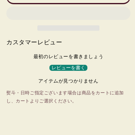
く
く
ん
ん
せ
せ
い
い
(冷
(冷
カスタマーレビュー
蔵)
蔵)
の
の
数
数
最初のレビューを書きましょう
量
量
レビューを書く
を
を
減
増
アイテムが見つかりません
ら
や
す
す
熨斗・日時ご指定ございます場合は商品をカートに追加
し、カートよりご選択ください。