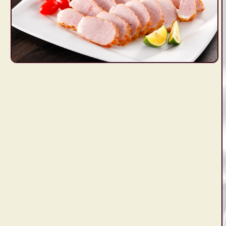
モ
ー
ダ
ル
で
メ
デ
ィ
ア
(1)
を
開
く