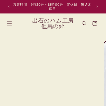
コンテン
営業時間：9時30分～18時00分 定休日：毎週木
熨斗、
ツに進む
曜日
カ
出石のハム工房
ー
但馬の郷
ト
商品情報
にスキッ
プ