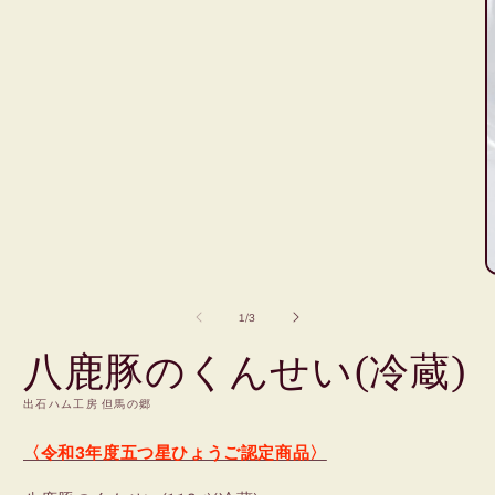
の
1
/
3
八鹿豚のくんせい(冷蔵)
出石ハム工房 但馬の郷
〈令和3年度五つ星ひょうご認定商品〉
(