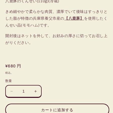
八鹿豚のくんせい(110g)(冷蔵)
きめ細やかで柔らかな肉質、濃厚でいて後味はすっきりと
した脂が特徴の兵庫県養父市産の
【八鹿豚】
を使用したく
んせい品(モモハム)です。
開封後はネットを外して、お好みの厚さに切ってお召し上
がりください。
通
¥680 円
常
税込。
価
数量
数
格
量
八
八
鹿
鹿
豚
豚
カートに追加する
の
の