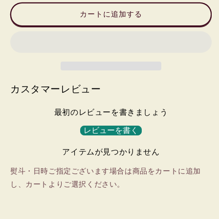
ね
ね
カートに追加する
ぎ
ぎ
ウ
ウ
イ
イ
ン
ン
ナ
ナ
ー
ー
カスタマーレビュー
ノ
ノ
ン
ン
ス
ス
最初のレビューを書きましょう
モ
モ
レビューを書く
ー
ー
ク
ク
アイテムが見つかりません
(冷
(冷
蔵)
蔵)
熨斗・日時ご指定ございます場合は商品をカートに追加
の
の
し、カートよりご選択ください。
数
数
量
量
を
を