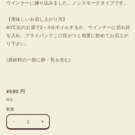
ウインナーに練り込みました。ノンスモークタイプです。
【美味しいお召し上がり方】
80℃位のお湯で2～3分ボイルするか、ウインナーに切れ目
を入れ、フライパンでこげ目がつく程度に炒めてお召上が
り下さい。
(原材料の一部に卵・乳を含む)
通
¥580 円
常
税込。
価
数量
数
格
量
岩
岩
津
津