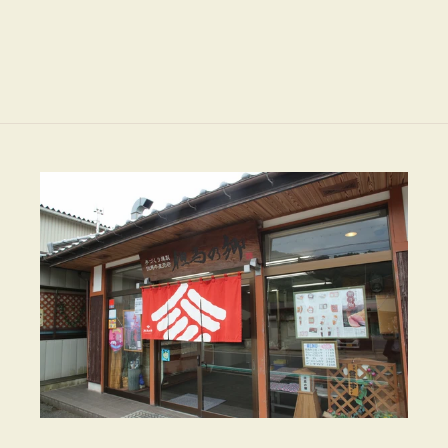
減
増
ら
や
す
す