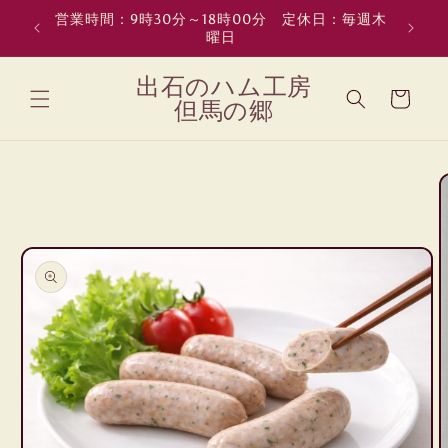
コンテン
営業時間：9時30分～18時00分 定休日：毎週木
熨斗、
ツに進む
曜日
カ
出石のハム工房
ー
但馬の郷
ト
商品情報
にスキッ
プ