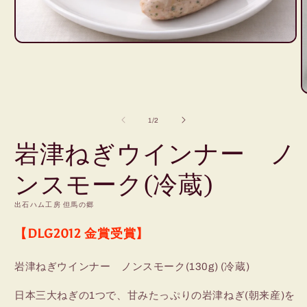
モ
ー
ダ
ル
で
メ
の
デ
1
/
2
ィ
岩津ねぎウインナー ノ
ア
(1)
を
ンスモーク(冷蔵)
開
く
出石ハム工房 但馬の郷
(
【DLG2012 金賞受賞】
岩津ねぎウインナー ノンスモーク(130g) (冷蔵)
日本三大ねぎの1つで、甘みたっぷりの岩津ねぎ(朝来産)を